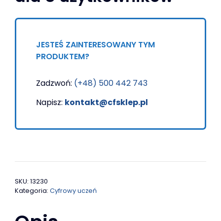
Laptopy i komputery
Drukarki
DLA BIZNESU
JESTEŚ ZAINTERESOWANY TYM
Monitory interaktywne i DS
PRODUKTEM?
Komputery, laptopy i tablety
Zadzwoń:
(+48) 500 442 743
Drukarki, skanery i czytniki
Napisz:
kontakt@cfsklep.pl
Terminale i kolektory danych
Programy dla firm
SKU:
13230
Kategoria:
Cyfrowy uczeń