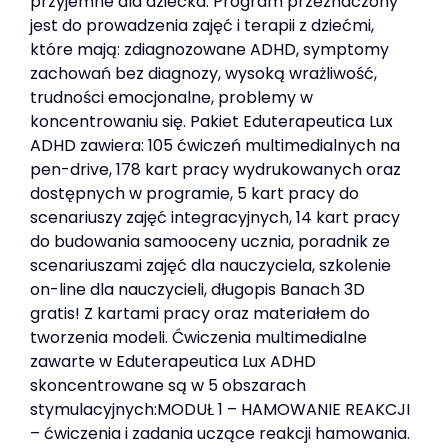
przyjemne dla dziecka. Program przeznaczony
jest do prowadzenia zajęć i terapii z dziećmi,
które mają: zdiagnozowane ADHD, symptomy
zachowań bez diagnozy, wysoką wrażliwość,
trudności emocjonalne, problemy w
koncentrowaniu się. Pakiet Eduterapeutica Lux
ADHD zawiera: 105 ćwiczeń multimedialnych na
pen-drive, 178 kart pracy wydrukowanych oraz
dostępnych w programie, 5 kart pracy do
scenariuszy zajęć integracyjnych, 14 kart pracy
do budowania samooceny ucznia, poradnik ze
scenariuszami zajęć dla nauczyciela, szkolenie
on-line dla nauczycieli, długopis Banach 3D
gratis! Z kartami pracy oraz materiałem do
tworzenia modeli. Ćwiczenia multimedialne
zawarte w Eduterapeutica Lux ADHD
skoncentrowane są w 5 obszarach
stymulacyjnych:MODUŁ 1 – HAMOWANIE REAKCJI
– ćwiczenia i zadania uczące reakcji hamowania.