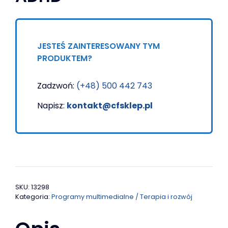
Laptopy i komputery
Drukarki
DLA BIZNESU
JESTEŚ ZAINTERESOWANY TYM
Monitory interaktywne i DS
PRODUKTEM?
Komputery, laptopy i tablety
Zadzwoń:
(+48) 500 442 743
Drukarki, skanery i czytniki
Napisz:
kontakt@cfsklep.pl
Terminale i kolektory danych
Programy dla firm
SKU:
13298
Kategoria:
Programy multimedialne / Terapia i rozwój